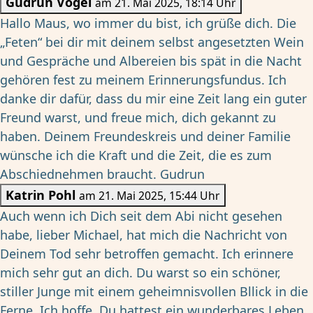
Gudrun Vogel
am 21. Mai 2025, 18:14 Uhr
Hallo Maus, wo immer du bist, ich grüße dich. Die
„Feten“ bei dir mit deinem selbst angesetzten Wein
und Gespräche und Albereien bis spät in die Nacht
gehören fest zu meinem Erinnerungsfundus. Ich
danke dir dafür, dass du mir eine Zeit lang ein guter
Freund warst, und freue mich, dich gekannt zu
haben. Deinem Freundeskreis und deiner Familie
wünsche ich die Kraft und die Zeit, die es zum
Abschiednehmen braucht. Gudrun
Katrin Pohl
am 21. Mai 2025, 15:44 Uhr
Auch wenn ich Dich seit dem Abi nicht gesehen
habe, lieber Michael, hat mich die Nachricht von
Deinem Tod sehr betroffen gemacht. Ich erinnere
mich sehr gut an dich. Du warst so ein schöner,
stiller Junge mit einem geheimnisvollen Bllick in die
Ferne. Ich hoffe, Du hattest ein wunderbares Leben.