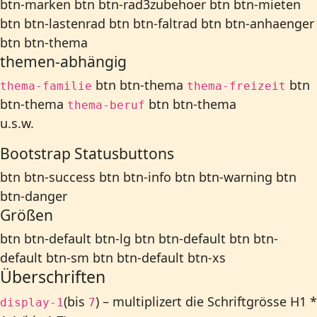
btn-marken
btn btn-rad3zubehoer
btn btn-mieten
btn btn-lastenrad
btn btn-faltrad
btn btn-anhaenger
btn btn-thema
themen-abhängig
btn btn-thema
btn
thema-familie
thema-freizeit
btn-thema
btn btn-thema
thema-beruf
u.s.w.
Bootstrap Statusbuttons
btn btn-success
btn btn-info
btn btn-warning
btn
btn-danger
Größen
btn btn-default btn-lg
btn btn-default
btn btn-
default btn-sm
btn btn-default btn-xs
Überschriften
(bis
) – multiplizert die Schriftgrösse H1 *
display-1
7