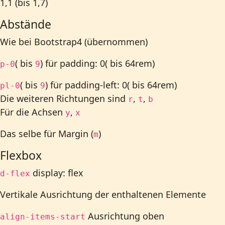
1,1 (bis 1,7)
Abstände
Wie bei Bootstrap4 (übernommen)
( bis
) für padding: 0( bis 64rem)
p-0
9
( bis
) für padding-left: 0( bis 64rem)
pl-0
9
Die weiteren Richtungen sind
,
,
r
t
b
Für die Achsen
,
y
x
Das selbe für Margin (
)
m
Flexbox
display: flex
d-flex
Vertikale Ausrichtung der enthaltenen Elemente
Ausrichtung oben
align-items-start