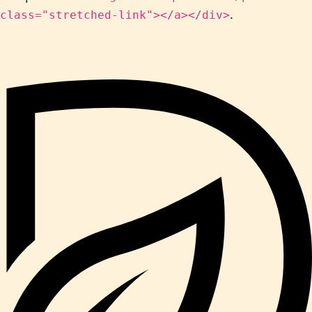
.
class="stretched-link"></a></div>