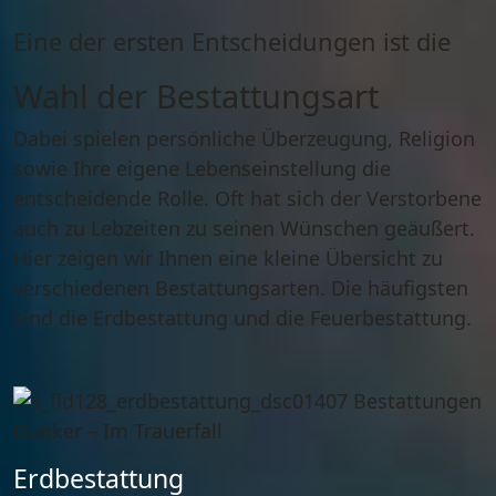
Eine der ersten Entscheidungen ist die
Wahl der Bestattungsart
Dabei spielen persönliche Überzeugung, Religion
sowie Ihre eigene Lebenseinstellung die
entscheidende Rolle. Oft hat sich der Verstorbene
auch zu Lebzeiten zu seinen Wünschen geäußert.
Hier zeigen wir Ihnen eine kleine Übersicht zu
verschiedenen Bestattungsarten. Die häufigsten
sind die
Erdbestattung
und die
Feuerbestattung
.
Erdbestattung