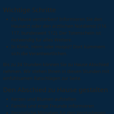
Wichtige Schritte
Zu Hause verstorben?
Informieren Sie den
Hausarzt oder den ärztlichen Notdienst (
116
117
, bundesweit
112
). Der Totenschein ist
notwendig für alles Weitere.
In Klinik, Heim oder Hospiz?
Dort kümmern
sich die Verantwortlichen.
Bis zu 24 Stunden können Sie zu Hause Abschied
nehmen. Wir stehen Ihnen in diesen Stunden mit
einfühlsamen Ratschlägen zur Seite.
Den Abschied zu Hause gestalten
Kerzen und Blumen aufstellen
Familie und enge Freunde informieren
Persönliche Mitgaben für den Verstorbenen