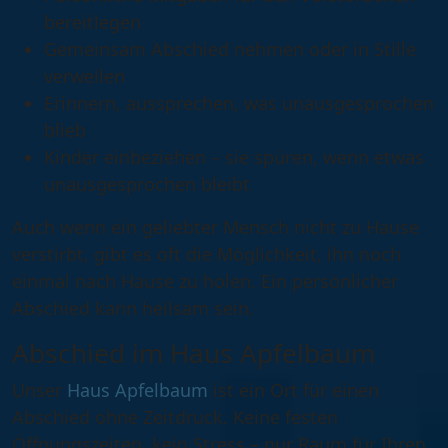
bereitlegen
Gemeinsam Abschied nehmen oder in Stille
verweilen
Erinnern, aussprechen, was unausgesprochen
blieb
Kinder einbeziehen – sie spüren, wenn etwas
unausgesprochen bleibt
Auch wenn ein geliebter Mensch nicht zu Hause
verstirbt, gibt es oft die Möglichkeit, ihn
noch
einmal nach Hause zu holen
. Ein persönlicher
Abschied kann heilsam sein.
Abschied im Haus Apfelbaum
Unser
Haus Apfelbaum
ist ein Ort für einen
Abschied ohne Zeitdruck. Keine festen
Öffnungszeiten, kein Stress – nur Raum für Ihren