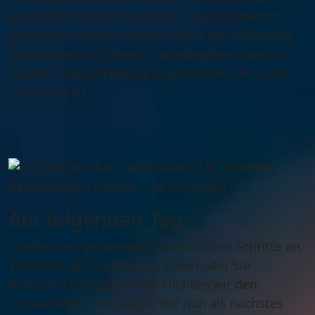
ganz persönlichen Abschied. Unsere liebevoll
gestalteten Räume stehen Ihnen zur Verfügung.
Gemeinsam mit Ihrem Trauerbegleiter können
Sie die Verabschiedung so gestalten, wie es für
Sie richtig ist.
Am folgenden Tag
...gehen wir gemeinsam die nächsten Schritte an.
Entweder wir kommen zu Ihnen oder Sie
besuchen uns. Zusammen lichten wir den
Formalitäten-Dschungel, der nun als nächstes