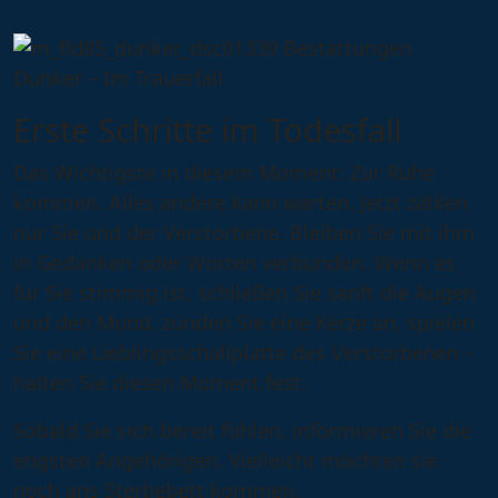
Erste Schritte im Todesfall
Das Wichtigste in diesem Moment:
Zur Ruhe
kommen
. Alles andere kann warten. Jetzt zählen
nur Sie und der Verstorbene. Bleiben Sie mit ihm
in Gedanken oder Worten verbunden. Wenn es
für Sie stimmig ist, schließen Sie sanft die Augen
und den Mund, zünden Sie eine Kerze an, spielen
Sie eine Lieblingsschallplatte des Verstorbenen –
halten Sie diesen Moment fest.
Sobald Sie sich bereit fühlen, informieren Sie die
engsten Angehörigen. Vielleicht möchten sie
noch ans Sterbebett kommen.