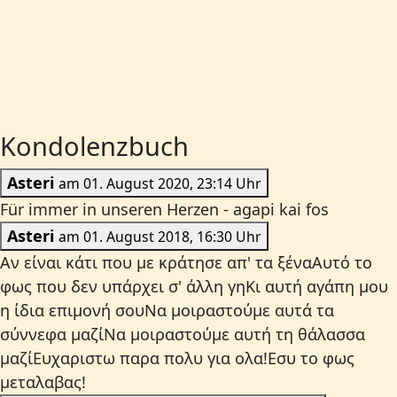
Kondolenzbuch
Asteri
am 01. August 2020, 23:14 Uhr
Für immer in unseren Herzen - agapi kai fos
Asteri
am 01. August 2018, 16:30 Uhr
Αν είναι κάτι που με κράτησε απ' τα ξέναΑυτό το
φως που δεν υπάρχει σ' άλλη γηΚι αυτή αγάπη μου
η ίδια επιμονή σουΝα μοιραστούμε αυτά τα
σύννεφα μαζίΝα μοιραστούμε αυτή τη θάλασσα
μαζίΕυχαριστω παρα πολυ για ολα!Εσυ το φως
μεταλαβας!