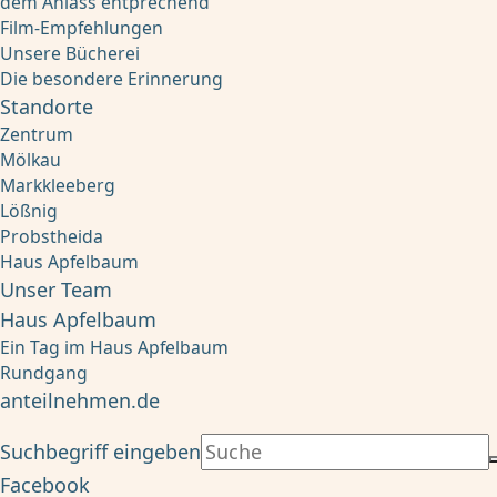
dem Anlass entprechend
Film-Empfehlungen
Unsere Bücherei
Die besondere Erinnerung
Standorte
Zentrum
Mölkau
Markkleeberg
Lößnig
Probstheida
Haus Apfelbaum
Unser Team
Haus Apfelbaum
Ein Tag im Haus Apfelbaum
Rundgang
anteilnehmen.de
Suchbegriff eingeben
Facebook