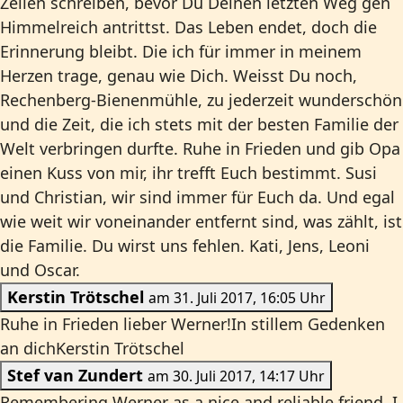
Zeilen schreiben, bevor Du Deinen letzten Weg gen
Himmelreich antrittst. Das Leben endet, doch die
Erinnerung bleibt. Die ich für immer in meinem
Herzen trage, genau wie Dich. Weisst Du noch,
Rechenberg-Bienenmühle, zu jederzeit wunderschön
und die Zeit, die ich stets mit der besten Familie der
Welt verbringen durfte. Ruhe in Frieden und gib Opa
einen Kuss von mir, ihr trefft Euch bestimmt. Susi
und Christian, wir sind immer für Euch da. Und egal
wie weit wir voneinander entfernt sind, was zählt, ist
die Familie. Du wirst uns fehlen. Kati, Jens, Leoni
und Oscar.
Kerstin Trötschel
am 31. Juli 2017, 16:05 Uhr
Ruhe in Frieden lieber Werner!In stillem Gedenken
an dichKerstin Trötschel
Stef van Zundert
am 30. Juli 2017, 14:17 Uhr
Remembering Werner as a nice and reliable friend. I