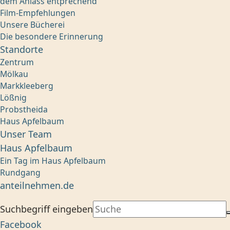
dem Anlass entprechend
Film-Empfehlungen
Unsere Bücherei
Die besondere Erinnerung
Standorte
Zentrum
Mölkau
Markkleeberg
Lößnig
Probstheida
Haus Apfelbaum
Unser Team
Haus Apfelbaum
Ein Tag im Haus Apfelbaum
Rundgang
anteilnehmen.de
Suchbegriff eingeben
Facebook